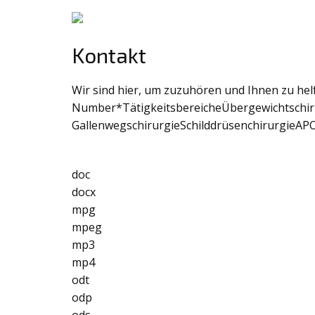
Kontakt
Wir sind hier, um zuzuhören und Ihnen zu h
Number*TätigkeitsbereicheÜbergewichtschir
GallenwegschirurgieSchilddrüsenchirurgieA
doc
docx
mpg
mpeg
mp3
mp4
odt
odp