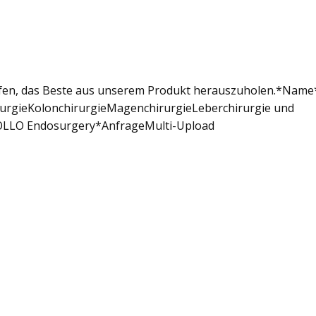
elfen, das Beste aus unserem Produkt herauszuholen.*Nam
urgieKolonchirurgieMagenchirurgieLeberchirurgie und
POLLO Endosurgery*AnfrageMulti-Upload