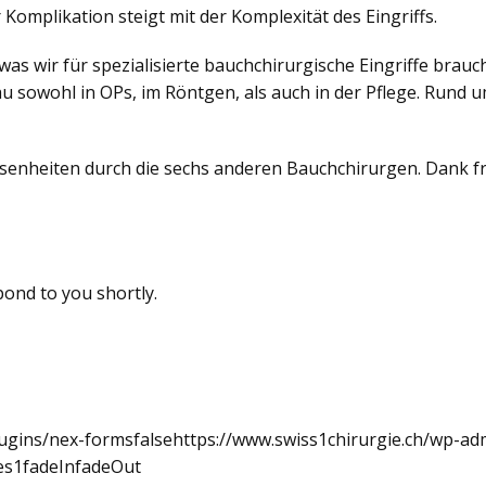
 Komplikation steigt mit der Komplexität des Eingriffs.
 was wir für spezialisierte bauchchirurgische Eingriffe brau
au sowohl in OPs, im Röntgen, als auch in der Pflege. Rund u
heiten durch die sechs anderen Bauchchirurgen. Dank freu
pond to you shortly.
lugins/nex-formsfalsehttps://www.swiss1chirurgie.ch/wp-a
yes1fadeInfadeOut