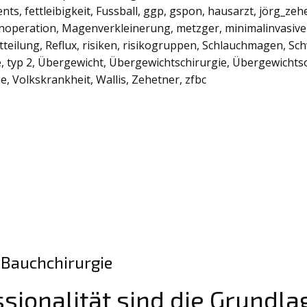
ents
,
fettleibigkeit
,
Fussball
,
ggp
,
gspon
,
hausarzt
,
jörg_zeh
noperation
,
Magenverkleinerung
,
metzger
,
minimalinvasiver
tteilung
,
Reflux
,
risiken
,
risikogruppen
,
Schlauchmagen
,
Sch
e
,
typ 2
,
Übergewicht
,
Übergewichtschirurgie
,
Übergewichts
ie
,
Volkskrankheit
,
Wallis
,
Zehetner
,
zfbc
l Bauchchirurgie
sionalität sind die Grundla