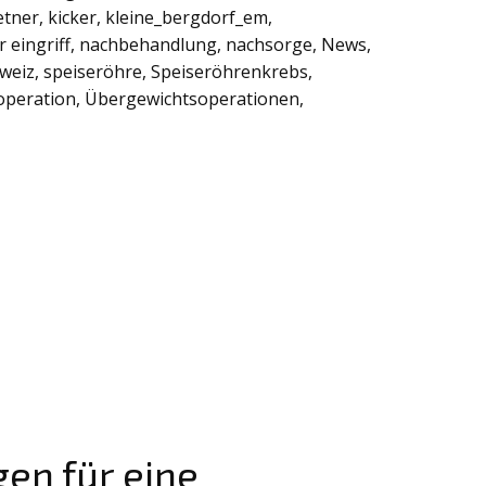
etner
,
kicker
,
kleine_bergdorf_em
,
 eingriff
,
nachbehandlung
,
nachsorge
,
News
,
weiz
,
speiseröhre
,
Speiseröhrenkrebs
,
operation
,
Übergewichtsoperationen
,
gen für eine