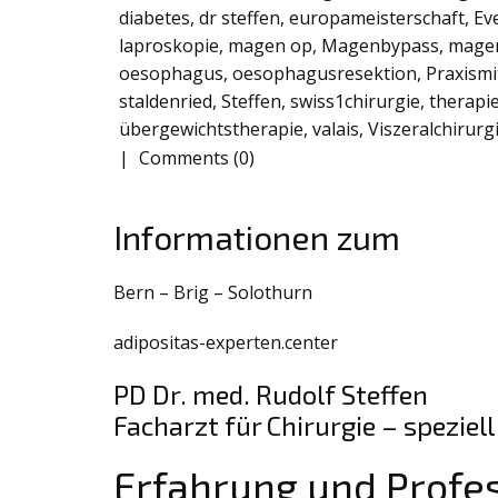
diabetes
,
dr steffen
,
europameisterschaft
,
Ev
laproskopie
,
magen op
,
Magenbypass
,
mage
oesophagus
,
oesophagusresektion
,
Praxismi
staldenried
,
Steffen
,
swiss1chirurgie
,
therapi
übergewichtstherapie
,
valais
,
Viszeralchirurg
Comments (0)
Informationen zum
Bern – Brig – Solothurn
adipositas-experten.center
PD Dr. med. Rudolf Steffen
Facharzt für Chirurgie – speziel
Erfahrung und Profes