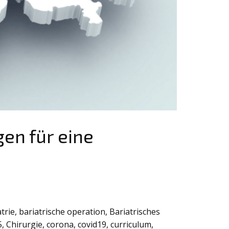
gen für eine
trie
,
bariatrische operation
,
Bariatrisches
5
,
Chirurgie
,
corona
,
covid19
,
curriculum
,