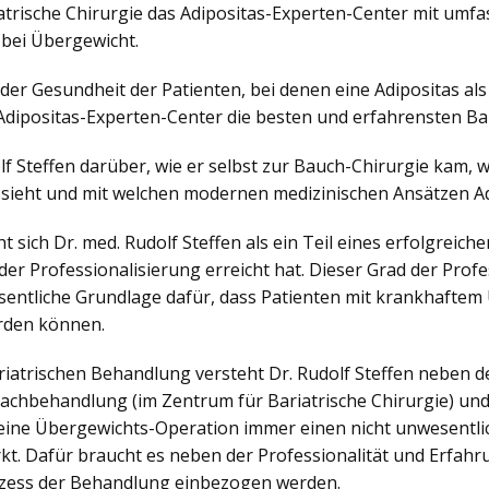
atrische Chirurgie das Adipositas-Experten-Center mit umf
 bei Übergewicht.
 der Gesundheit der Patienten, bei denen eine Adipositas a
 Adipositas-Experten-Center die besten und erfahrensten B
olf Steffen darüber, wie er selbst zur Bauch-Chirurgie kam,
ieht und mit welchen modernen medizinischen Ansätzen Ad
ht sich Dr. med. Rudolf Steffen als ein Teil eines erfolgreic
er Professionalisierung erreicht hat. Dieser Grad der Profe
sentliche Grundlage dafür, dass Patienten mit krankhaftem
erden können.
ariatrischen Behandlung versteht Dr. Rudolf Steffen neben de
achbehandlung (im Zentrum für Bariatrische Chirurgie) und
 eine Übergewichts-Operation immer einen nicht unwesentliche
t. Dafür braucht es neben der Professionalität und Erfahr
rozess der Behandlung einbezogen werden.