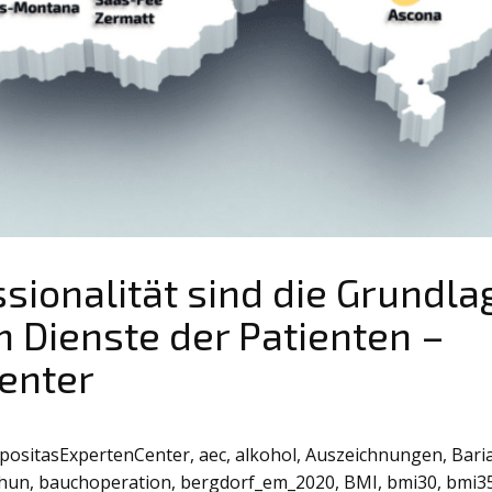
sionalität sind die Grundla
m Dienste der Patienten –
enter
ipositasExpertenCenter
,
aec
,
alkohol
,
Auszeichnungen
,
Baria
thun
,
bauchoperation
,
bergdorf_em_2020
,
BMI
,
bmi30
,
bmi3