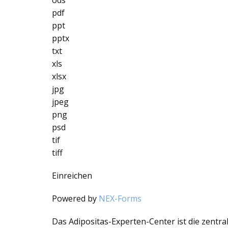
ods
pdf
ppt
pptx
txt
xls
xlsx
jpg
jpeg
png
psd
tif
tiff
Einreichen
Powered by
NEX-Forms
Das Adipositas-Experten-Center ist die zentra