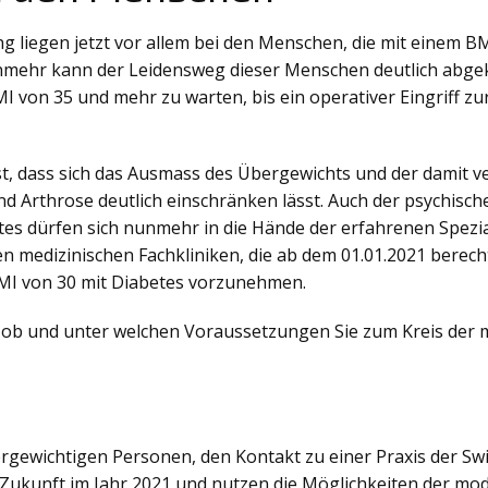
g liegen jetzt vor allem bei den Menschen, die mit einem BM
mehr kann der Leidensweg dieser Menschen deutlich abgekür
 von 35 und mehr zu warten, bis ein operativer Eingriff z
 ist, dass sich das Ausmass des Übergewichts und der dami
d Arthrose deutlich einschränken lässt. Auch der psychisc
es dürfen sich nunmehr in die Hände der erfahrenen Spezia
 medizinischen Fachkliniken, die ab dem 01.01.2021 berechti
MI von 30 mit Diabetes vorzunehmen.
e, ob und unter welchen Voraussetzungen Sie zum Kreis der 
ergewichtigen Personen, den Kontakt zu einer Praxis der S
e Zukunft im Jahr 2021 und nutzen die Möglichkeiten der m