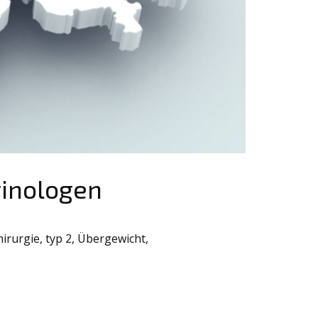
rinologen
hirurgie
,
typ 2
,
Übergewicht
,