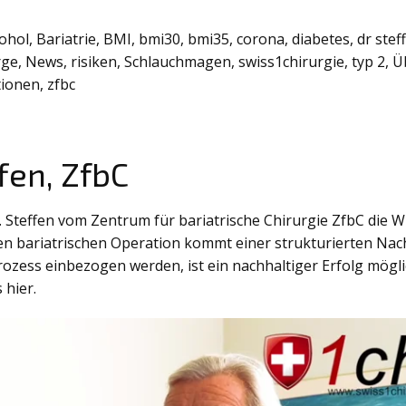
ohol
,
Bariatrie
,
BMI
,
bmi30
,
bmi35
,
corona
,
diabetes
,
dr stef
rge
,
News
,
risiken
,
Schlauchmagen
,
swiss1chirurgie
,
typ 2
,
Ü
tionen
,
zfbc
ffen, ZfbC
. Steffen vom Zentrum für bariatrische Chirurgie ZfbC die W
en bariatrischen Operation kommt einer strukturierten Nac
rozess einbezogen werden, ist ein nachhaltiger Erfolg mögli
 hier.