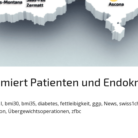
rmiert Patienten und Endok
I
,
bmi30
,
bmi35
,
diabetes
,
fettleibigkeit
,
ggp
,
News
,
swiss1c
ion
,
Übergewichtsoperationen
,
zfbc