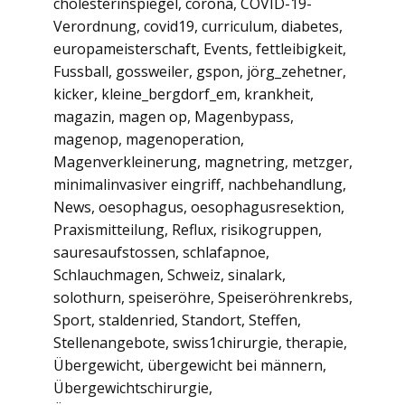
cholesterinspiegel
,
corona
,
COVID-19-
Verordnung
,
covid19
,
curriculum
,
diabetes
,
europameisterschaft
,
Events
,
fettleibigkeit
,
Fussball
,
gossweiler
,
gspon
,
jörg_zehetner
,
kicker
,
kleine_bergdorf_em
,
krankheit
,
magazin
,
magen op
,
Magenbypass
,
magenop
,
magenoperation
,
Magenverkleinerung
,
magnetring
,
metzger
,
minimalinvasiver eingriff
,
nachbehandlung
,
News
,
oesophagus
,
oesophagusresektion
,
Praxismitteilung
,
Reflux
,
risikogruppen
,
sauresaufstossen
,
schlafapnoe
,
Schlauchmagen
,
Schweiz
,
sinalark
,
solothurn
,
speiseröhre
,
Speiseröhrenkrebs
,
Sport
,
staldenried
,
Standort
,
Steffen
,
Stellenangebote
,
swiss1chirurgie
,
therapie
,
Übergewicht
,
übergewicht bei männern
,
Übergewichtschirurgie
,