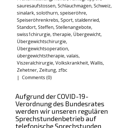
sauresaufstossen
,
Schlauchmagen
,
Schweiz
,
sinalark
,
solothurn
,
speiseröhre
,
Speiseröhrenkrebs
,
Sport
,
staldenried
,
Standort
,
Steffen
,
Stellenangebote
,
swiss1chirurgie
,
therapie
,
Übergewicht
,
Übergewichtschirurgie
,
Übergewichtsoperation
,
übergewichtstherapie
,
valais
,
Viszeralchirurgie
,
Volkskrankheit
,
Wallis
,
Zehetner
,
Zeitung
,
zfbc
Comments (0)
Aufgrund der COVID-19-
Verordnung des Bundesrates
werden wir unseren regulären
Sprechstundenbetrieb auf
telefonische Sprechstunden