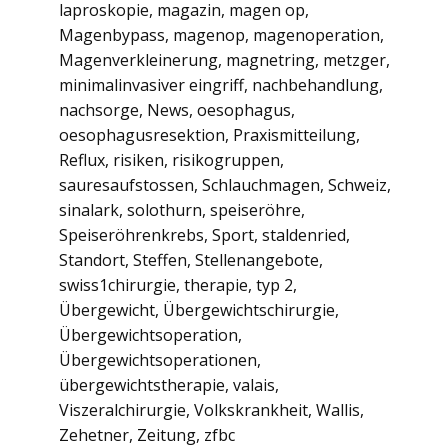
laproskopie
,
magazin
,
magen op
,
Magenbypass
,
magenop
,
magenoperation
,
Magenverkleinerung
,
magnetring
,
metzger
,
minimalinvasiver eingriff
,
nachbehandlung
,
nachsorge
,
News
,
oesophagus
,
oesophagusresektion
,
Praxismitteilung
,
Reflux
,
risiken
,
risikogruppen
,
sauresaufstossen
,
Schlauchmagen
,
Schweiz
,
sinalark
,
solothurn
,
speiseröhre
,
Speiseröhrenkrebs
,
Sport
,
staldenried
,
Standort
,
Steffen
,
Stellenangebote
,
swiss1chirurgie
,
therapie
,
typ 2
,
Übergewicht
,
Übergewichtschirurgie
,
Übergewichtsoperation
,
Übergewichtsoperationen
,
übergewichtstherapie
,
valais
,
Viszeralchirurgie
,
Volkskrankheit
,
Wallis
,
Zehetner
,
Zeitung
,
zfbc