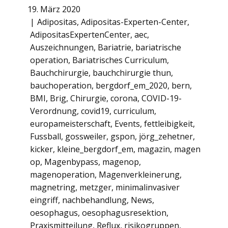
19. März 2020
Adipositas
,
Adipositas-Experten-Center
,
AdipositasExpertenCenter
,
aec
,
Auszeichnungen
,
Bariatrie
,
bariatrische
operation
,
Bariatrisches Curriculum
,
Bauchchirurgie
,
bauchchirurgie thun
,
bauchoperation
,
bergdorf_em_2020
,
bern
,
BMI
,
Brig
,
Chirurgie
,
corona
,
COVID-19-
Verordnung
,
covid19
,
curriculum
,
europameisterschaft
,
Events
,
fettleibigkeit
,
Fussball
,
gossweiler
,
gspon
,
jörg_zehetner
,
kicker
,
kleine_bergdorf_em
,
magazin
,
magen
op
,
Magenbypass
,
magenop
,
magenoperation
,
Magenverkleinerung
,
magnetring
,
metzger
,
minimalinvasiver
eingriff
,
nachbehandlung
,
News
,
oesophagus
,
oesophagusresektion
,
Praxismitteilung
,
Reflux
,
risikogruppen
,