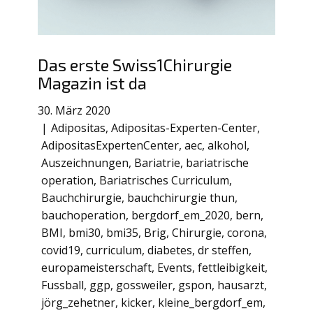
Das erste Swiss1Chirurgie
Magazin ist da
30. März 2020
Adipositas
,
Adipositas-Experten-Center
,
AdipositasExpertenCenter
,
aec
,
alkohol
,
Auszeichnungen
,
Bariatrie
,
bariatrische
operation
,
Bariatrisches Curriculum
,
Bauchchirurgie
,
bauchchirurgie thun
,
bauchoperation
,
bergdorf_em_2020
,
bern
,
BMI
,
bmi30
,
bmi35
,
Brig
,
Chirurgie
,
corona
,
covid19
,
curriculum
,
diabetes
,
dr steffen
,
europameisterschaft
,
Events
,
fettleibigkeit
,
Fussball
,
ggp
,
gossweiler
,
gspon
,
hausarzt
,
jörg_zehetner
,
kicker
,
kleine_bergdorf_em
,